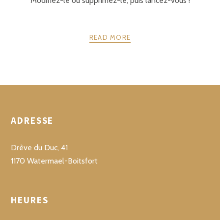
Modifiez-le ou supprimez-le, puis lancez-vous !
READ MORE
POSTS
PRÉCÉDENTE
SUIVANT
NAVIGATION
ADRESSE
Drève du Duc, 41
1170 Watermael-Boitsfort
HEURES